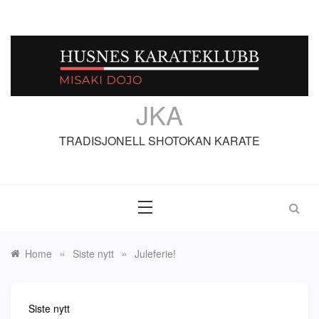
Skip
to
content
JKA
TRADISJONELL SHOTOKAN KARATE
»
»
Home
Siste nytt
Juleferie!
Siste nytt