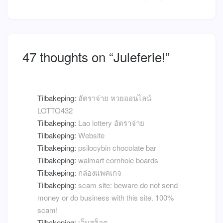
47 thoughts on “
Juleferie!
”
Tilbakeping:
อัตราจ่าย หวยออนไลน์
LOTTO432
Tilbakeping:
Lao lottery อัตราจ่าย
Tilbakeping:
Website
Tilbakeping:
psilocybin chocolate bar
Tilbakeping:
walmart cornhole boards
Tilbakeping:
กล่องแพคเกจ
Tilbakeping:
scam site: beware do not send
money or do business with this site. 100%
scam!
Tilbakeping:
เว็บสล็อต